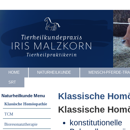
HOME
NATURHEILKUNDE
MENSCH-PFERDE-TRA
SRT
Klassische Hom
Naturheilkunde Menu
Klassische Homöopathie
Klassische Homö
TCM
konstitutionelle
Bioresonanztherapie