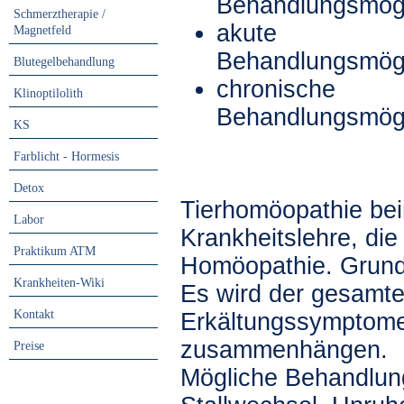
Behandlungsmögl
Schmerztherapie /
akute
Magnetfeld
Behandlungsmögl
Blutegelbehandlung
chronische
Klinoptilolith
Behandlungsmögl
KS
Farblicht - Hormesis
Detox
Tierhomöopathie bein
Labor
Krankheitslehre, die
Praktikum ATM
Homöopathie. Grund
Krankheiten-Wiki
Es wird der gesamte
Kontakt
Erkältungssymptom
zusammenhängen.
Preise
Mögliche Behandlung