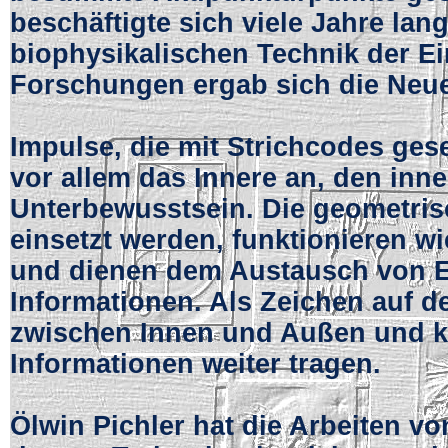
beschäftigte sich viele Jahre lan
biophysikalischen Technik der E
Forschungen ergab sich die Neu
Impulse, die mit Strichcodes ges
vor allem das Innere an, den inne
Unterbewusstsein. Die geometris
einsetzt werden, funktionieren w
und dienen dem Austausch von E
Informationen. Als Zeichen auf d
zwischen Innen und Außen und 
Informationen weiter tragen.
Ölwin Pichler hat die Arbeiten v