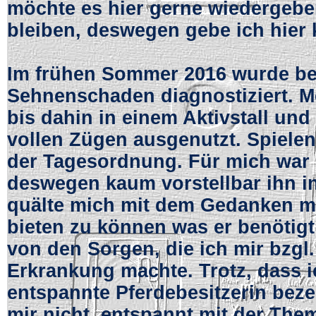
möchte es hier gerne wiedergeb
bleiben, deswegen gebe ich hier
Im frühen Sommer 2016 wurde be
Sehnenschaden diagnostiziert. M
bis dahin in einem Aktivstall und
vollen Zügen ausgenutzt. Spiele
der Tagesordnung. Für mich war 
deswegen kaum vorstellbar ihn in 
quälte mich mit dem Gedanken m
bieten zu können was er benötig
von den Sorgen, die ich mir bzgl.
Erkrankung machte. Trotz, dass i
entspannte Pferdebesitzerin bez
mir nicht, entspannt mit der Th