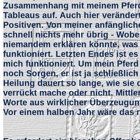
Zusammenhang mit meinem Pferd 
Tableaus auf. Auch hier veränder
Positiven. Von meiner anfänglich
schnell nichts mehr übrig - Wobei
niemandem erklären könnte, was 
funktioniert. Letzten Endes ist es
mich funktioniert. Um mein Pfer
noch Sorgen, er ist ja schließlic
Heilung dauert so lange, wie sie 
verrückt mache oder nicht. Mittle
Worte aus wirklicher Überzeugun
Vor einem halben Jahr wäre das 