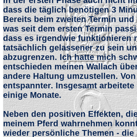
in der ersten Phase auch nicht 
dass die täglich benötigen 3 Minu
Bereits beim zweiten Termin und 
was seit dem ersten Termin passie
dass es irgendwie funktionieren 
tatsächlich gelassener zu sein u
abzugrenzen. Ich hatte mich sch
entschieden meinen Wallach übe
andere Haltung umzustellen. Von
entspannter. Insgesamt arbeitete 
einige Monate.
Neben den positiven Effekten, di
meinem Pferd wahrnehmen konnt
wieder persönliche Themen - die 