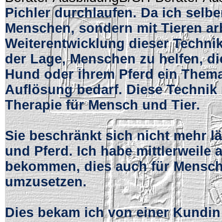
Pichler durchlaufen. Da ich selbe
Menschen, sondern mit Tieren arb
Weiterentwicklung dieser Technik.
der Lage, Menschen zu helfen, die
Hund oder ihrem Pferd ein Thema
Auflösung bedarf. Diese Technik
Therapie für Mensch und Tier.
Sie beschränkt sich nicht mehr l
und Pferd. Ich habe mittlerweile 
bekommen, dies auch für Mensc
umzusetzen.
Dies bekam ich von einer Kundin