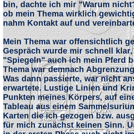
bin, dachte ich mir "Warum nicht?
ob mein Thema wirklich gewichti
nahm Kontakt auf und vereinbarte
Mein Thema war offensichtlich ge
Gespräch wurde mir schnell klar,
"Spiegeln" auch ich mein Pferd b
Thema war demnach Abgrenzung
Was dann passierte, war nicht an
erwartete. Lustige Linien und Kr
Punkten meines Körpers, auf ein
Tableau aus einem Sammelsurium
Karten die ich gezogen bzw. ausg
für mich zunächst keinen Sinn. 