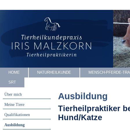
HOME
NATURHEILKUNDE
MENSCH-PFERDE-TRA
SRT
Ausbildung
Über mich
Meine Tiere
Tierheilpraktiker b
Qualifikationen
Hund/Katze
Ausbildung