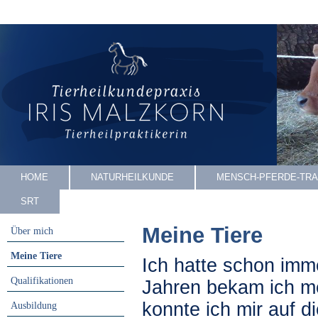
HOME
NATURHEILKUNDE
MENSCH-PFERDE-TRA
SRT
Meine Tiere
Über mich
Meine Tiere
Ich hatte schon imm
Qualifikationen
Jahren bekam ich me
konnte ich mir auf d
Ausbildung