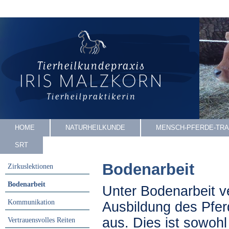
HOME
NATURHEILKUNDE
MENSCH-PFERDE-TRA
SRT
Bodenarbeit
Zirkuslektionen
Bodenarbeit
Unter Bodenarbeit v
Kommunikation
Ausbildung des Pfe
aus. Dies ist sowohl
Vertrauensvolles Reiten