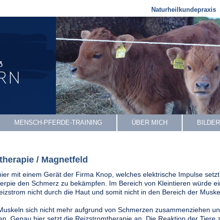
Naturheilkundepraxis
MENSCH-PFERDE-TRAINING
ÜBER MICH
BILDER
herapie / Magnetfeld
 hier mit einem Gerät der Firma Knop, welches elektrische Impulse set
erpie den Schmerz zu bekämpfen. Im Bereich von Kleintieren würde ei
izstrom nicht durch die Haut und somit nicht in den Bereich der Muskel
 Muskeln sich nicht mehr aufgrund von Schmerzen zusammenziehen un
en. Genau hier setzt die Reizstromtherapie an. Die Reaktion der Tiere z