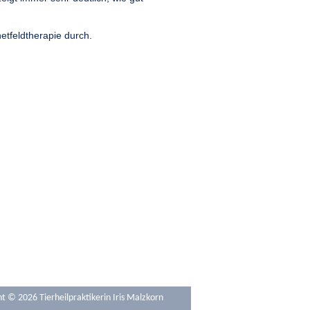
etfeldtherapie durch.
t © 2026 Tierheilpraktikerin Iris Malzkorn