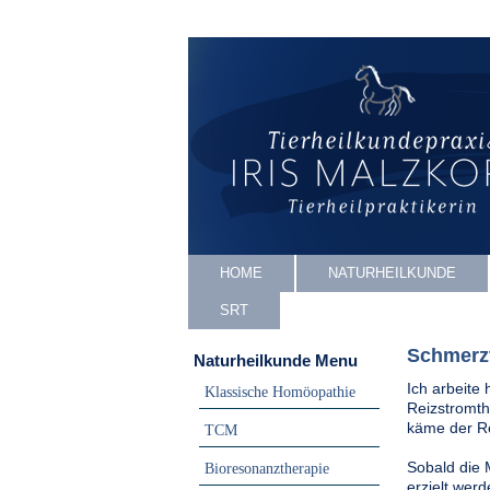
HOME
NATURHEILKUNDE
SRT
Schmerzt
Naturheilkunde Menu
Ich arbeite
Klassische Homöopathie
Reizstromth
käme der Re
TCM
Sobald die
Bioresonanztherapie
erzielt werd